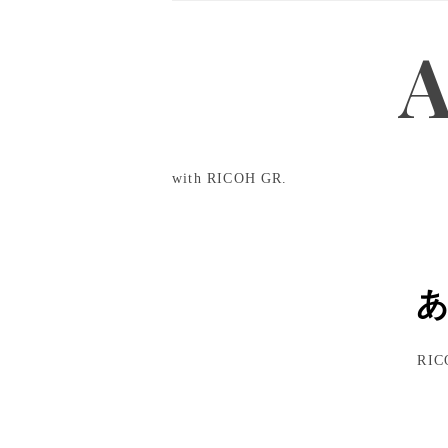
A Grain of GR
A
with RICOH GR.
RI